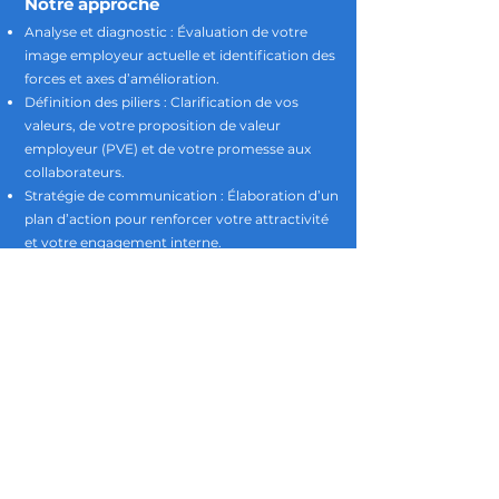
Notre approche
Analyse et diagnostic : Évaluation de votre
image employeur actuelle et identification des
forces et axes d’amélioration.
Définition des piliers : Clarification de vos
valeurs, de votre proposition de valeur
employeur (PVE) et de votre promesse aux
collaborateurs.
Stratégie de communication : Élaboration d’un
plan d’action pour renforcer votre attractivité
et votre engagement interne.
Accompagnement sur-mesure : Conseils et
outils concrets pour ancrer votre marque
employeur dans vos pratiques RH et votre
culture d’entreprise.
Faites rayonner votre entreprise et créez un
impact durable sur votre attractivité et votre
rétention des talents.
Contactez-nous
pour construire ensemble une
marque employeur qui fait la différence.